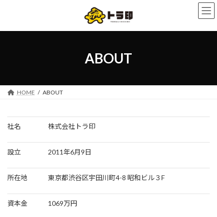
コ
ナ
ン
ビ
テ
ゲ
ン
ー
ツ
シ
へ
ョ
ABOUT
ス
ン
キ
に
ッ
移
プ
動
HOME
ABOUT
社名 株式会社トラ印
設立 2011年6月9日
所在地 東京都渋谷区宇田川町4-8 昭和ビル３F
資本金 1069万円